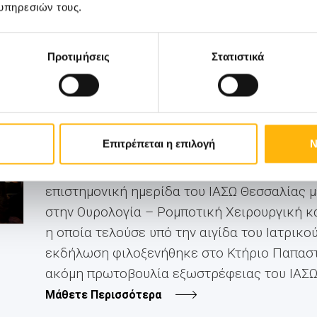
υπηρεσιών τους.
Προτιμήσεις
Στατιστικά
ΓΕΝΙΚΗ ΚΛΙΝΙΚΗ
11/06/2026
Ρομποτική χειρουργική και laser: Το 
το μέλλον της Ουρολογίας στα Τρίκαλα
Επιτρέπεται η επιλογή
Ν
Με εξαιρετική συμμετοχή κοινού πραγματοπ
επιστημονική ημερίδα του ΙΑΣΩ Θεσσαλίας μ
στην Ουρολογία – Ρομποτική Χειρουργική κα
η οποία τελούσε υπό την αιγίδα του Ιατρικο
εκδήλωση φιλοξενήθηκε στο Κτήριο Παπαστ
ακόμη πρωτοβουλία εξωστρέφειας του ΙΑΣΩ Θ
Μάθετε Περισσότερα