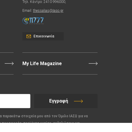
Τηλ. Κέντρο: 2410 996000,
Email:
thessalias@Iaso.gr
Επικοινωνία
My Life Magazine
Εγγραφή
α παρακάτω στοιχεία μου από τον Όμιλο ΙΑΣΩ για να
ε προσφορές, προϊόντα υγείας, εκδηλώσεις και