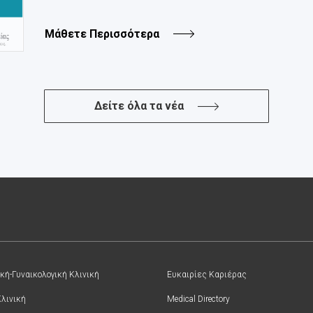
Μάθετε Περισσότερα
Δείτε όλα τα νέα
κή-Γυναικολογική Κλινική
Ευκαιρίες Καριέρας
Κλινική
Medical Directory