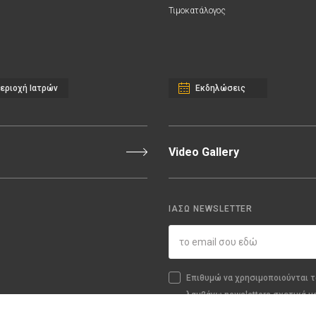
Τιμοκατάλογος
εριοχή Ιατρών
Εκδηλώσεις
Video Gallery
ΙΑΣΩ NEWSLETTER
Επιθυμώ να χρησιμοποιούνται τ
λαμβάνω newsletters σχετικά μ
υπηρεσίες.