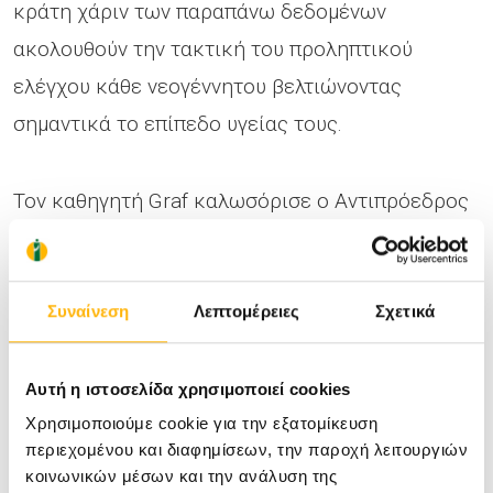
κράτη χάριν των παραπάνω δεδομένων
ακολουθούν την τακτική του προληπτικού
ελέγχου κάθε νεογέννητου βελτιώνοντας
σημαντικά το επίπεδο υγείας τους.
Τον καθηγητή Graf καλωσόρισε ο Αντιπρόεδρος
του ΙΑΣΩ Θεσσαλίας κ. Αθανάσιος Καργιώτης
τονίζοντας ότι η παρουσία του είναι μια ακόμα
πρωτοβουλία επιστημονικού περιεχομένου του
Συναίνεση
Λεπτομέρειες
Σχετικά
ΙΑΣΩ Θεσσαλίας και αποτελεί ιδιαίτερη τιμή για
την τοπική επιστημονική κοινότητα.
Αυτή η ιστοσελίδα χρησιμοποιεί cookies
Χρησιμοποιούμε cookie για την εξατομίκευση
περιεχομένου και διαφημίσεων, την παροχή λειτουργιών
Στο τέλος της διάλεξης ο καθηγητής Graf
κοινωνικών μέσων και την ανάλυση της