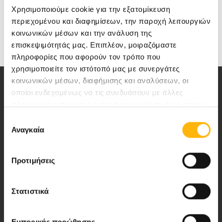
Χρησιμοποιούμε cookie για την εξατομίκευση
περιεχομένου και διαφημίσεων, την παροχή λειτουργιών
κοινωνικών μέσων και την ανάλυση της
επισκεψιμότητάς μας. Επιπλέον, μοιραζόμαστε
πληροφορίες που αφορούν τον τρόπο που
χρησιμοποιείτε τον ιστότοπό μας με συνεργάτες
κοινωνικών μέσων, διαφήμισης και αναλύσεων, οι
οποίοι ενδεχομένως να τις συνδυάσουν με άλλες
πληροφορίες που τους έχετε παραχωρήσει ή τις οποίες
έχουν συλλέξει σε σχέση με την από μέρους σας χρήση
Επιλογή
των υπηρεσιών τους.
Αναγκαία
Αποστολή μας να παρέχουμε υψηλής
συγκατάθεσης
ποιότητας ολοκληρωμένες υπηρεσίες
υγείας.
Προτιμήσεις
Στατιστικά
Περιοχή Ιατρών
Εμπορικής προώθησης