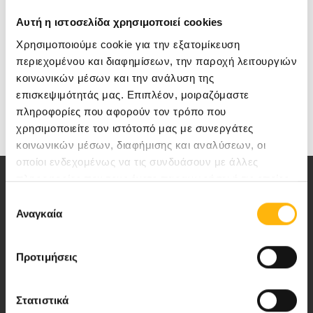
Αυτή η ιστοσελίδα χρησιμοποιεί cookies
Χρησιμοποιούμε cookie για την εξατομίκευση
περιεχομένου και διαφημίσεων, την παροχή λειτουργιών
κοινωνικών μέσων και την ανάλυση της
επισκεψιμότητάς μας. Επιπλέον, μοιραζόμαστε
πληροφορίες που αφορούν τον τρόπο που
χρησιμοποιείτε τον ιστότοπό μας με συνεργάτες
κοινωνικών μέσων, διαφήμισης και αναλύσεων, οι
οποίοι ενδεχομένως να τις συνδυάσουν με άλλες
πληροφορίες που τους έχετε παραχωρήσει ή τις οποίες
έχουν συλλέξει σε σχέση με την από μέρους σας χρήση
Επιλογή
των υπηρεσιών τους.
Αναγκαία
συγκατάθεσης
Αποστολή μας να παρέχουμε υψηλής
Προτιμήσεις
ποιότητας ολοκληρωμένες υπηρεσίες
υγείας.
Στατιστικά