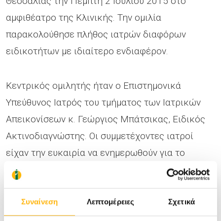
Θεσσαλίας την Πέμπτη 2 Ιουλίου 2015 στο
αμφιθέατρο της Κλινικής. Την ομιλία
παρακολούθησε πλήθος ιατρών διαφόρων
ειδικοτήτων με ιδιαίτερο ενδιαφέρον.
Κεντρικός ομιλητής ήταν ο Επιστημονικά
Υπεύθυνος Ιατρός του τμήματος των Ιατρικών
Απεικονίσεων κ. Γεώργιος Μπάτσικας, Ειδικός
Ακτινοδιαγνώστης. Οι συμμετέχοντες ιατροί
είχαν την ευκαιρία να ενημερωθούν για το
σύστημα κατάταξης των βλαβών του μαστού Bi-
Rads που είναι ένας κοινά αποδεκτός κώδικας
μεταξύ των ιατρών όλων των ειδικοτήτων που
Συναίνεση
Λεπτομέρειες
Σχετικά
εμπλέκονται στις παθήσεις του μαστού.