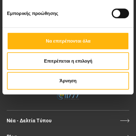
Εμπορικής προώθησης
Περιοχή Ιατρών
Εκδηλώσεις
Να επιτρέπονται όλα
Επικοινωνία
Επιτρέπεται η επιλογή
8ο χλμ. Π.Ε.Ο Λάρισας- Αθηνών, 41 500, Λάρισα
Τηλ. Κέντρο: 2410 996000,
Άρνηση
Email:
thessalias@Iaso.gr
Νέα - Δελτία Τύπου