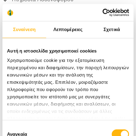
Φυσική Ιατρική Αποκατάσταση –
Αποθεραπεία
Συναίνεση
Λεπτομέρειες
Σχετικά
Χειρουργεία (άσηπτα, σηπτικά, μαιευτικές
Αυτή η ιστοσελίδα χρησιμοποιεί cookies
επεμβάσεις)
Χρησιμοποιούμε cookie για την εξατομίκευση
περιεχομένου και διαφημίσεων, την παροχή λειτουργιών
Διοικητικά και Υποστηρικτικά Τμήματα:
κοινωνικών μέσων και την ανάλυση της
Κεντρική Αποστείρωση, Φαρμακείο, Τμήμα
επισκεψιμότητάς μας. Επιπλέον, μοιραζόμαστε
Ανθρώπινων Πόρων, Υπηρεσία Ασφάλειας,
πληροφορίες που αφορούν τον τρόπο που
χρησιμοποιείτε τον ιστότοπό μας με συνεργάτες
Υποδοχή Ασθενών, Τηλεφωνικό Κέντρο,
κοινωνικών μέσων, διαφήμισης και αναλύσεων, οι
Πληροφορίες, Ιατρικό Αρχείο, Τεχνική
οποίοι ενδεχομένως να τις συνδυάσουν με άλλες
πληροφορίες που τους έχετε παραχωρήσει ή τις οποίες
Υπηρεσία, Βιοϊατρική Τεχνολογία, Λογιστήριο
έχουν συλλέξει σε σχέση με την από μέρους σας χρήση
Επιλογή
Ασθενών, Υπηρεσία Πληροφορικής, Κεντρική
των υπηρεσιών τους.
Αναγκαία
συγκατάθεσης