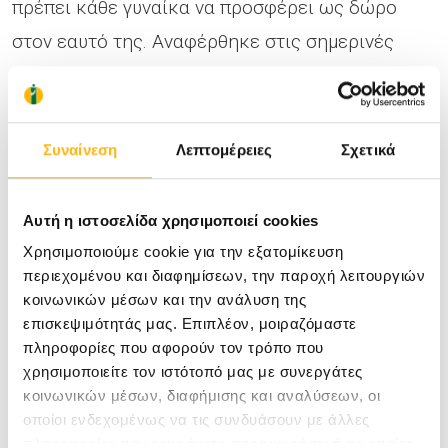
πρέπει κάθε γυναίκα να προσφέρει ως δώρο
στον εαυτό της. Αναφέρθηκε στις σημερινές
δυνατότητες της θεραπείας καρκίνου του
μαστού και τόνισε ότι τα όπλα που προσφέρει
σήμερα η επιστήμη είναι τόσα ώστε καμία
Συναίνεση
Λεπτομέρειες
Σχετικά
γυναίκα δεν πρέπει να χάνεται από την ασθένεια
αυτή.
Αυτή η ιστοσελίδα χρησιμοποιεί cookies
Χρησιμοποιούμε cookie για την εξατομίκευση
περιεχομένου και διαφημίσεων, την παροχή λειτουργιών
Στη συνέχεια ο κ. Φαφουλάκης αναφέρθηκε στο
κοινωνικών μέσων και την ανάλυση της
γεγονός ότι «η αντιμετώπιση του καρκίνου του
επισκεψιμότητάς μας. Επιπλέον, μοιραζόμαστε
μαστού είναι μια πολυπαραγοντική διαδικασία, η
πληροφορίες που αφορούν τον τρόπο που
χρησιμοποιείτε τον ιστότοπό μας με συνεργάτες
οποία ξεκινάει από την ίδια τη γυναίκα με την
κοινωνικών μέσων, διαφήμισης και αναλύσεων, οι
πρώιμη διάγνωση και στη συνέχεια περιλαμβάνει
οποίοι ενδεχομένως να τις συνδυάσουν με άλλες
πληροφορίες που τους έχετε παραχωρήσει ή τις οποίες