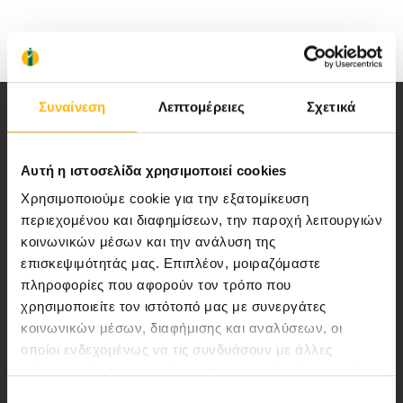
Συναίνεση
Λεπτομέρειες
Σχετικά
Αυτή η ιστοσελίδα χρησιμοποιεί cookies
Αποστολή μας να παρέχουμε υψηλής
Χρησιμοποιούμε cookie για την εξατομίκευση
περιεχομένου και διαφημίσεων, την παροχή λειτουργιών
ποιότητας ολοκληρωμένες υπηρεσίες
κοινωνικών μέσων και την ανάλυση της
υγείας.
επισκεψιμότητάς μας. Επιπλέον, μοιραζόμαστε
πληροφορίες που αφορούν τον τρόπο που
χρησιμοποιείτε τον ιστότοπό μας με συνεργάτες
κοινωνικών μέσων, διαφήμισης και αναλύσεων, οι
Περιοχή Ιατρών
οποίοι ενδεχομένως να τις συνδυάσουν με άλλες
πληροφορίες που τους έχετε παραχωρήσει ή τις οποίες
Εκδηλώσεις
έχουν συλλέξει σε σχέση με την από μέρους σας χρήση
Επιλογή