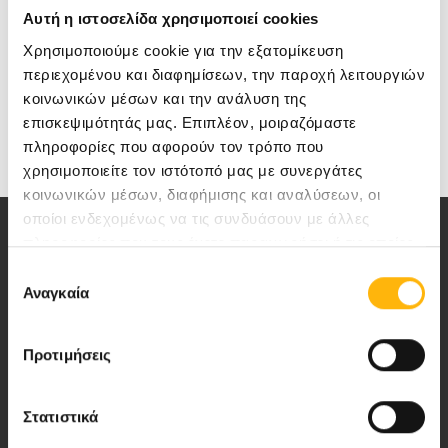
Αυτή η ιστοσελίδα χρησιμοποιεί cookies
Παράκληση να δηλωθεί η συμμετοχή.
Χρησιμοποιούμε cookie για την εξατομίκευση
περιεχομένου και διαφημίσεων, την παροχή λειτουργιών
κοινωνικών μέσων και την ανάλυση της
επισκεψιμότητάς μας. Επιπλέον, μοιραζόμαστε
πληροφορίες που αφορούν τον τρόπο που
χρησιμοποιείτε τον ιστότοπό μας με συνεργάτες
κοινωνικών μέσων, διαφήμισης και αναλύσεων, οι
οποίοι ενδεχομένως να τις συνδυάσουν με άλλες
πληροφορίες που τους έχετε παραχωρήσει ή τις οποίες
έχουν συλλέξει σε σχέση με την από μέρους σας χρήση
Επιλογή
των υπηρεσιών τους.
Αναγκαία
συγκατάθεσης
Αποστολή μας να παρέχουμε υψηλής
ποιότητας ολοκληρωμένες υπηρεσίες
Προτιμήσεις
υγείας.
Στατιστικά