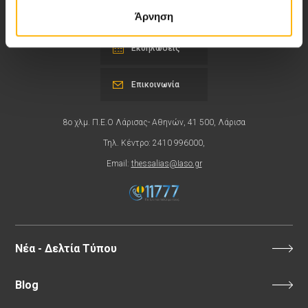
Περιοχή Ιατρών
Άρνηση
Εκδηλώσεις
Επικοινωνία
8ο χλμ. Π.Ε.Ο Λάρισας- Αθηνών, 41 500, Λάρισα
Τηλ. Κέντρο: 2410 996000,
Email:
thessalias@Iaso.gr
Νέα - Δελτία Τύπου
Blog