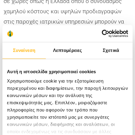
σε χώρες όπως η Ελλάδα όπου ο συνδυασμός
χαμηλού κόστους και υψηλών προδιαγραφών
στις παροχές ιατρικών υπηρεσιών μπορούν να
τους παρέχουν το επιθυμητό αποτέλεσμα. Το
ΙΑΣΩ Θεσσαλίας, κάνοντας την αρχή σε ό,τι
Συναίνεση
Λεπτομέρειες
Σχετικά
αφορά τον ιατρικό τουρισμό στην περιοχή,
δημιούργησε ένα ελκυστικό οικονομικό πακέτο
Αυτή η ιστοσελίδα χρησιμοποιεί cookies
που περιλάμβανε τόσο τον αμιγώς ιατρικό –
Χρησιμοποιούμε cookie για την εξατομίκευση
κλινικό τομέα όσο και ό,τι αφορούσε τη διαμονή
περιεχομένου και διαφημίσεων, την παροχή λειτουργιών
και διατροφή τους, τις μεταφορές τους προς και
κοινωνικών μέσων και την ανάλυση της
από το αεροδρόμιο, ξεναγήσεις κ.λπ. Το ζευγάρι
επισκεψιμότητάς μας. Επιπλέον, μοιραζόμαστε
πληροφορίες που αφορούν τον τρόπο που
έχει αναλάβει η συνεργάτης του ΙΑΣΩ Θεσσαλίας,
χρησιμοποιείτε τον ιστότοπό μας με συνεργάτες
γυναικολόγος κα. Φιλίππου Παναγιώτα,
κοινωνικών μέσων, διαφήμισης και αναλύσεων, οι
οποίοι ενδεχομένως να τις συνδυάσουν με άλλες
εξειδικευμένη στις τεχνικές υποβοηθούμενης