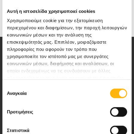
Αυτή η ιστοσελίδα χρησιμοποιεί cookies
Χρησιμοποιούμε cookie για την εξατομίκευση
περιεχομένου και διαφημίσεων, την παροχή λειτουργιών
κοινωνικών μέσων και την ανάλυση της
επισκεψιμότητάς μας. Επιπλέον, μοιραζόμαστε
πληροφορίες που αφορούν τον τρόπο που
χρησιμοποιείτε τον ιστότοπό μας με συνεργάτες
κοινωνικών μέσων, διαφήμισης και αναλύσεων, οι
οποίοι ενδεχομένως να τις συνδυάσουν με άλλες
Αποστολή μας να παρέχουμε υψηλής
πληροφορίες που τους έχετε παραχωρήσει ή τις οποίες
ποιότητας ολοκληρωμένες υπηρεσίες
έχουν συλλέξει σε σχέση με την από μέρους σας χρήση
Επιλογή
υγείας.
των υπηρεσιών τους.
Αναγκαία
συγκατάθεσης
Προτιμήσεις
Περιοχή Ιατρών
Στατιστικά