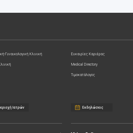
κή-Γυναικολογική Κλινική
Ευκαιρίες Καριέρας
Κλινική
Medical Directory
Τιμοκατάλογος
εριοχή Ιατρών
Εκδηλώσεις