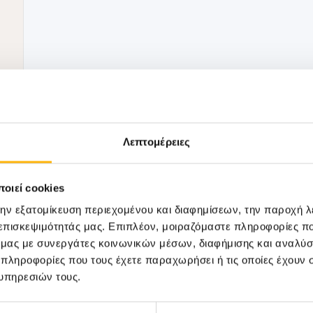
Λεπτομέρειες
Μάθετε Περισσότερα
οιεί cookies
την εξατομίκευση περιεχομένου και διαφημίσεων, την παροχή 
 επισκεψιμότητάς μας. Επιπλέον, μοιραζόμαστε πληροφορίες π
ό μας με συνεργάτες κοινωνικών μέσων, διαφήμισης και αναλύσ
ΓΕΝΙΚΗ ΚΛΙΝΙΚΗ
11/06/2026
 πληροφορίες που τους έχετε παραχωρήσει ή τις οποίες έχουν σ
Ρομποτική χειρουργική και laser: Το 
υπηρεσιών τους.
το μέλλον της Ουρολογίας στα Τρίκαλα