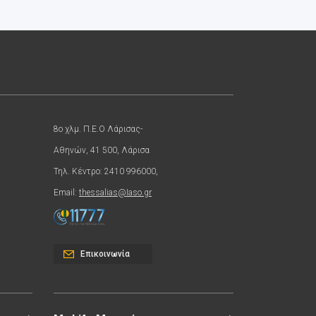
8ο χλμ. Π.Ε.Ο Λάρισας-
Αθηνών, 41 500, Λάρισα
Τηλ. Κέντρο: 2410 996000,
Email:
thessalias@Iaso.gr
Επικοινωνία