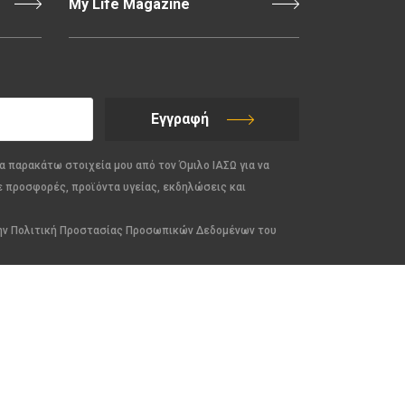
My Life Magazine
Εγγραφή
α παρακάτω στοιχεία μου από τον Όμιλο ΙΑΣΩ για να
ε προσφορές, προϊόντα υγείας, εκδηλώσεις και
την Πολιτική Προστασίας Προσωπικών Δεδομένων του
ΜΕΛΟΣ ΤΗΣ