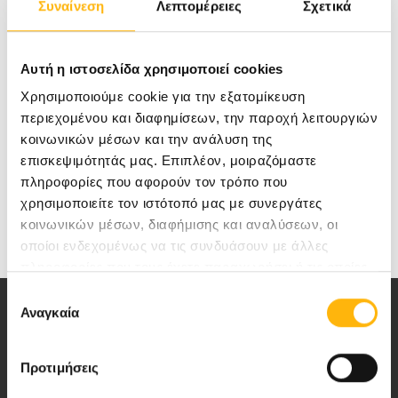
Συναίνεση
Λεπτομέρειες
Σχετικά
φέτος, το
“Χαμόγελο του Παιδιού”
διοργανώνει
Χριστουγεννιάτικα bazaar σε διάφορα μέρη της
Αυτή η ιστοσελίδα χρησιμοποιεί cookies
Ελλάδας προκειμένου να συνεχίζει απρόσκοπτα
Χρησιμοποιούμε cookie για την εξατομίκευση
να στηρίζει τα χιλιάδες παιδιά και τις
περιεχομένου και διαφημίσεων, την παροχή λειτουργιών
οικογένειές τους που βρίσκονται σε ανάγκη.
κοινωνικών μέσων και την ανάλυση της
επισκεψιμότητάς μας. Επιπλέον, μοιραζόμαστε
πληροφορίες που αφορούν τον τρόπο που
χρησιμοποιείτε τον ιστότοπό μας με συνεργάτες
κοινωνικών μέσων, διαφήμισης και αναλύσεων, οι
οποίοι ενδεχομένως να τις συνδυάσουν με άλλες
πληροφορίες που τους έχετε παραχωρήσει ή τις οποίες
έχουν συλλέξει σε σχέση με την από μέρους σας χρήση
Επιλογή
των υπηρεσιών τους.
Αναγκαία
συγκατάθεσης
Προτιμήσεις
Αποστολή μας να παρέχουμε υψηλής