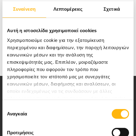
την ομάδα του Χειρουργού κου. Μάντζου Φώτη,
Συναίνεση
Λεπτομέρειες
Σχετικά
Επιστημονικά Υπεύθυνος Χειρουργικού
Τμήματος Ιασώ Θεσσαλίας.
Αυτή η ιστοσελίδα χρησιμοποιεί cookies
Χρησιμοποιούμε cookie για την εξατομίκευση
περιεχομένου και διαφημίσεων, την παροχή λειτουργιών
κοινωνικών μέσων και την ανάλυση της
επισκεψιμότητάς μας. Επιπλέον, μοιραζόμαστε
πληροφορίες που αφορούν τον τρόπο που
χρησιμοποιείτε τον ιστότοπό μας με συνεργάτες
κοινωνικών μέσων, διαφήμισης και αναλύσεων, οι
οποίοι ενδεχομένως να τις συνδυάσουν με άλλες
πληροφορίες που τους έχετε παραχωρήσει ή τις οποίες
έχουν συλλέξει σε σχέση με την από μέρους σας χρήση
Επιλογή
των υπηρεσιών τους.
Αναγκαία
συγκατάθεσης
Αποστολή μας να παρέχουμε υψηλής
ποιότητας ολοκληρωμένες υπηρεσίες
υγείας.
Προτιμήσεις