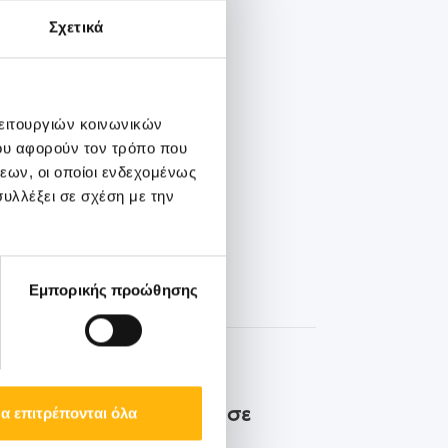
Σχετικά
λειτουργιών κοινωνικών
ου αφορούν τον τρόπο που
εων, οι οποίοι ενδεχομένως
υλλέξει σε σχέση με την
Εμπορικής προώθησης
ΙΑΣΩ Θεσσαλίας παρουσίασε
α επιτρέπονται όλα