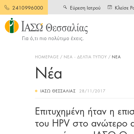
Εύρεση Ιατρού
Κλείσε Ρ
2410996000
HOMEPAGE
ΝΕΑ - ΔΕΛΤΙΑ ΤΥΠΟΥ
ΝΕΑ
Νέα
ΙΑΣΩ ΘΕΣΣΑΛΊΑΣ
28/11/2017
Επιτυχημένη ήταν η επι
του HPV στο ανώτερο α