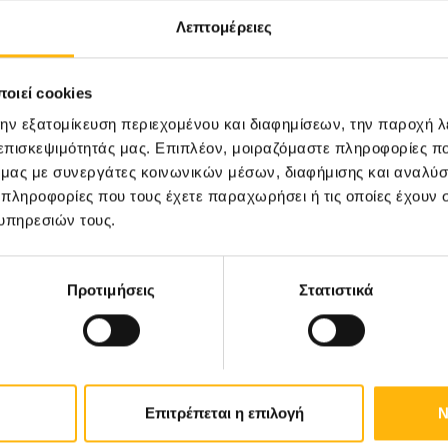
Λεπτομέρειες
οιεί cookies
την εξατομίκευση περιεχομένου και διαφημίσεων, την παροχή 
 επισκεψιμότητάς μας. Επιπλέον, μοιραζόμαστε πληροφορίες π
ό μας με συνεργάτες κοινωνικών μέσων, διαφήμισης και αναλύσ
 πληροφορίες που τους έχετε παραχωρήσει ή τις οποίες έχουν σ
υπηρεσιών τους.
Μάθετε Περισσότερα
Προτιμήσεις
Στατιστικά
ΓΕΝΙΚΗ ΚΛΙΝΙΚΗ
11/06/2026
Ρομποτική χειρουργική και laser: Το 
Επιτρέπεται η επιλογή
Ν
το μέλλον της Ουρολογίας στα Τρίκαλα