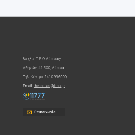
8ο χλμ. Π.Ε.Ο Λάρισας-
Αθηνών, 41 500, Λάρισα
Τηλ. Κέντρο: 2410 996000,
Email:
thessalias@Iaso.gr
Επικοινωνία