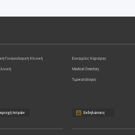
κή-Γυναικολογική Κλινική
Ευκαιρίες Καριέρας
Κλινική
Medical Directory
Τιμοκατάλογος
εριοχή Ιατρών
Εκδηλώσεις