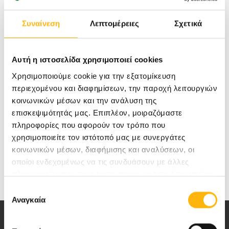
Πλαστικό Χειρουργό, Επιστ. Συνεργάτη ΙΑΣΩ
Συναίνεση
Λεπτομέρειες
Σχετικά
Θεσσαλίας
.
Αυτή η ιστοσελίδα χρησιμοποιεί cookies
Ο στόχος της συγκεκριμένης επιστημονικής
Χρησιμοποιούμε cookie για την εξατομίκευση
διάλεξης ήταν να ενημερώσει τους
περιεχομένου και διαφημίσεων, την παροχή λειτουργιών
κοινωνικών μέσων και την ανάλυση της
επαγγελματίες υγείας για τον καρκίνο του
επισκεψιμότητάς μας. Επιπλέον, μοιραζόμαστε
δέρματος και τους τρόπους αντιμετώπισής του.
πληροφορίες που αφορούν τον τρόπο που
χρησιμοποιείτε τον ιστότοπό μας με συνεργάτες
κοινωνικών μέσων, διαφήμισης και αναλύσεων, οι
οποίοι ενδεχομένως να τις συνδυάσουν με άλλες
πληροφορίες που τους έχετε παραχωρήσει ή τις οποίες
έχουν συλλέξει σε σχέση με την από μέρους σας χρήση
Επιλογή
των υπηρεσιών τους.
Αναγκαία
συγκατάθεσης