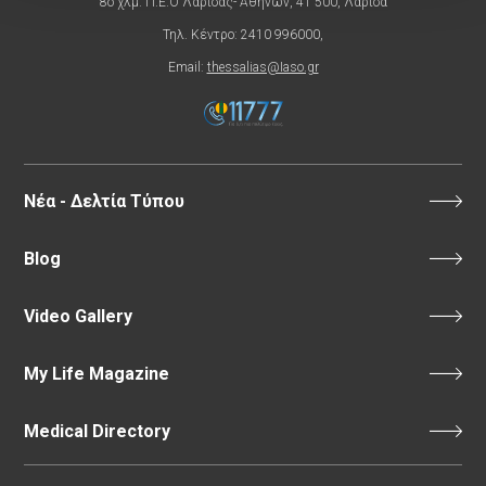
8ο χλμ. Π.Ε.Ο Λάρισας- Αθηνών, 41 500, Λάρισα
Τηλ. Κέντρο: 2410 996000,
Email:
thessalias@Iaso.gr
Νέα - Δελτία Τύπου
Blog
Video Gallery
My Life Magazine
Medical Directory