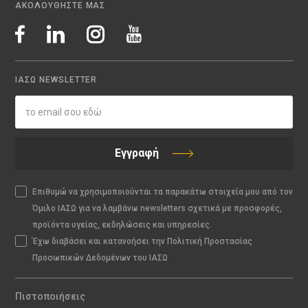
ΑΚΟΛΟΥΘΗΣΤΕ ΜΑΣ
ΙΑΣΩ NEWSLETTER
Εγγραφή
Επιθυμώ να χρησιμοποιούνται τα παρακάτω στοιχεία μου από τον
Όμιλο ΙΑΣΩ για να λαμβάνω newsletters σχετικά με προσφορές,
προϊόντα υγείας, εκδηλώσεις και υπηρεσίες.
Έχω διαβάσει και κατανοήσει την Πολιτική Προστασίας
Προσωπικών Δεδομένων του ΙΑΣΩ
Πιστοποιήσεις