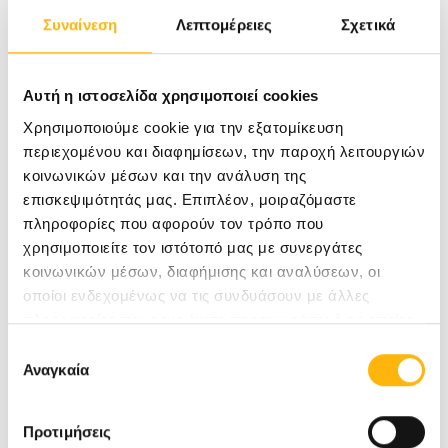
Συναίνεση
Λεπτομέρειες
Σχετικά
προληπτικού ελέγχου εντελώς δωρεάν. Ο όμιλος
ΙΑΣΩ, σταθερά προσανατολισμένος στην
προαγωγή του αθλητικού πνεύματος, στηρίζει
Αυτή η ιστοσελίδα χρησιμοποιεί cookies
Χρησιμοποιούμε cookie για την εξατομίκευση
τις διοργανώσεις που αφορούν τον αθλητισμό
περιεχομένου και διαφημίσεων, την παροχή λειτουργιών
και την υγεία και θα καταβάλει κάθε δυνατή
κοινωνικών μέσων και την ανάλυση της
προσπάθεια για τη στήριξη των αθλημάτων και
επισκεψιμότητάς μας. Επιπλέον, μοιραζόμαστε
πληροφορίες που αφορούν τον τρόπο που
ειδικά των παιδιών.
χρησιμοποιείτε τον ιστότοπό μας με συνεργάτες
κοινωνικών μέσων, διαφήμισης και αναλύσεων, οι
οποίοι ενδεχομένως να τις συνδυάσουν με άλλες
πληροφορίες που τους έχετε παραχωρήσει ή τις οποίες
έχουν συλλέξει σε σχέση με την από μέρους σας χρήση
Επιλογή
των υπηρεσιών τους.
Αναγκαία
συγκατάθεσης
Προτιμήσεις