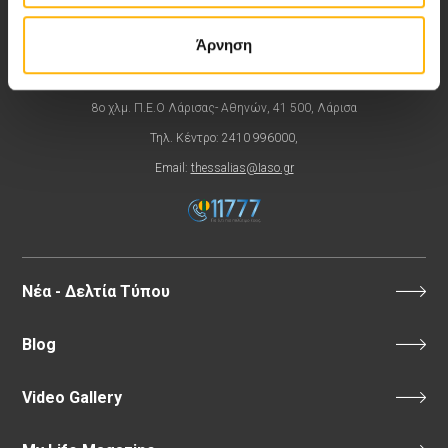
Εκδηλώσεις
Άρνηση
Επικοινωνία
8ο χλμ. Π.Ε.Ο Λάρισας- Αθηνών, 41 500, Λάρισα
Τηλ. Κέντρο: 2410 996000,
Email:
thessalias@Iaso.gr
Νέα - Δελτία Τύπου
Blog
Video Gallery