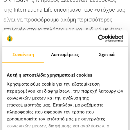
της InternationalLife επεσήμανε πως «στόχος μας
είναι να προσφέρουμε ακόμη περισσότερες
επιλογές στους πελάτες μας και ειδικά με έναν
από τους πλέον κορυφαίους Ομίλους που
παρέχει ολοκληρωμένες ιατρικές υπηρεσίες
Συναίνεση
Λεπτομέρειες
Σχετικά
όπως το ΙΑΣΩ».
Αυτή η ιστοσελίδα χρησιμοποιεί cookies
Ο Όμιλος ΙΑΣΩ συνεργάζεται ήδη με τις
Χρησιμοποιούμε cookie για την εξατομίκευση
περισσότερες ιδιωτικές ασφαλιστικές
περιεχομένου και διαφημίσεων, την παροχή λειτουργιών
κοινωνικών μέσων και την ανάλυση της
εταιρείες, καθώς και με τον ΠΕΔΥ
επισκεψιμότητάς μας. Επιπλέον, μοιραζόμαστε
προσφέροντας έτσι ολοκληρωμένη ασφαλιστική
πληροφορίες που αφορούν τον τρόπο που
κάλυψη για το σύνολο των υπηρεσιών του.
χρησιμοποιείτε τον ιστότοπό μας με συνεργάτες
κοινωνικών μέσων, διαφήμισης και αναλύσεων, οι