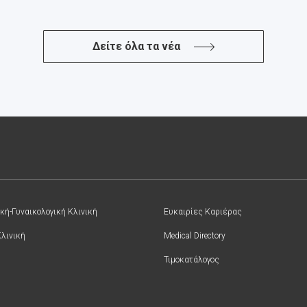
Δείτε όλα τα νέα
κή-Γυναικολογική Κλινική
Ευκαιρίες Καριέρας
Κλινική
Medical Directory
Τιμοκατάλογος