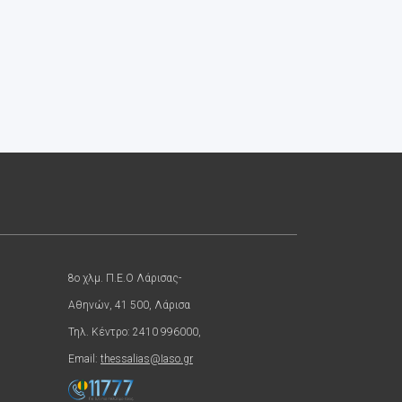
8ο χλμ. Π.Ε.Ο Λάρισας-
Αθηνών, 41 500, Λάρισα
Τηλ. Κέντρο: 2410 996000,
Email:
thessalias@Iaso.gr