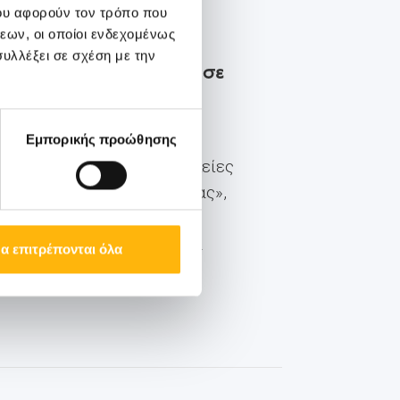
ου αφορούν τον τρόπο που
εων, οι οποίοι ενδεχομένως
υλλέξει σε σχέση με την
ΙΑΣΩ Θεσσαλίας παρουσίασε
οιήθηκε στα Τρίκαλα η
Εμπορικής προώθησης
ε θέμα «Καινοτόμες θεραπείες
ι Laser στο ΙΑΣΩ Θεσσαλίας»,
ύ Συλλόγου Τρικάλων. Η
εριάδη και αποτέλεσε μία
α επιτρέπονται όλα
εσσαλίας, με στ...