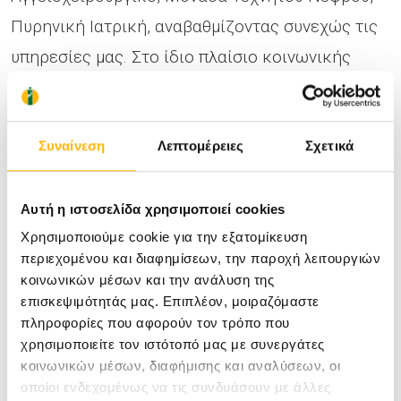
Πυρηνική Ιατρική, αναβαθμίζοντας συνεχώς τις
υπηρεσίες μας. Στο ίδιο πλαίσιο κοινωνικής
ευθύνης μας εκπονήσαμε το Πρόγραμμα
Πρωτοβάθμιας Φροντίδας Υγείας, το οποίο
Συναίνεση
Λεπτομέρειες
Σχετικά
παρέχει άμεση πρόσβαση και χαμηλές τιμές στις
υπηρεσίες μας, με τη κατοχή της κάρτας
προνομίων ΙΑΣΩ. Τέλος, ανταποκρινόμενοι στις
Αυτή η ιστοσελίδα χρησιμοποιεί cookies
ανάγκες των καιρών το Διοικητικό Συμβούλιο
Χρησιμοποιούμε cookie για την εξατομίκευση
περιεχομένου και διαφημίσεων, την παροχή λειτουργιών
και οι Συνεργάτες Ιατροί του ΙΑΣΩ καταβάλουν
κοινωνικών μέσων και την ανάλυση της
συνεχείς προσπάθειες για μείωση του κόστους
επισκεψιμότητάς μας. Επιπλέον, μοιραζόμαστε
πληροφορίες που αφορούν τον τρόπο που
περίθαλψης, χωρίς καμία «έκπτωση» στην
χρησιμοποιείτε τον ιστότοπό μας με συνεργάτες
ποιότητα παροχής υγείας, υπηρετώντας με
κοινωνικών μέσων, διαφήμισης και αναλύσεων, οι
οποίοι ενδεχομένως να τις συνδυάσουν με άλλες
αξιοπιστία και μεθοδικότητα τον άνθρωπο και