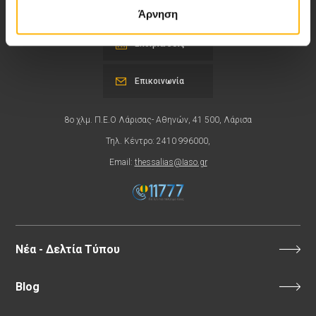
Περιοχή Ιατρών
Άρνηση
Εκδηλώσεις
Επικοινωνία
8ο χλμ. Π.Ε.Ο Λάρισας- Αθηνών, 41 500, Λάρισα
Τηλ. Κέντρο: 2410 996000,
Email:
thessalias@Iaso.gr
Νέα - Δελτία Τύπου
Blog