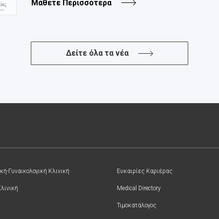
Μάθετε Περισσότερα
Δείτε όλα τα νέα
κή-Γυναικολογική Κλινική
Ευκαιρίες Καριέρας
Κλινική
Medical Directory
Τιμοκατάλογος