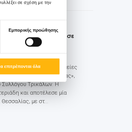
υλλέξει σε σχέση με την
Εμπορικής προώθησης
ΙΑΣΩ Θεσσαλίας παρουσίασε
οιήθηκε στα Τρίκαλα η
ε θέμα «Καινοτόμες θεραπείες
α επιτρέπονται όλα
ι Laser στο ΙΑΣΩ Θεσσαλίας»,
ύ Συλλόγου Τρικάλων. Η
εριάδη και αποτέλεσε μία
εσσαλίας, με στ...