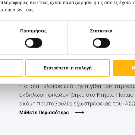
 πληροφορίες που τους έχετε παραχωρήσει ή τις οποίες έχουν σ
υπηρεσιών τους.
ΓΕΝΙΚΗ ΚΛΙΝΙΚΗ
11/06/2026
Προτιμήσεις
Στατιστικά
Ρομποτική χειρουργική και laser: Το 
το μέλλον της Ουρολογίας στα Τρίκαλα
Με εξαιρετική συμμετοχή κοινού πραγματοπ
επιστημονική ημερίδα του ΙΑΣΩ Θεσσαλίας μ
Επιτρέπεται η επιλογή
Ν
στην Ουρολογία – Ρομποτική Χειρουργική κα
η οποία τελούσε υπό την αιγίδα του Ιατρικο
εκδήλωση φιλοξενήθηκε στο Κτήριο Παπαστ
ακόμη πρωτοβουλία εξωστρέφειας του ΙΑΣΩ Θ
Μάθετε Περισσότερα