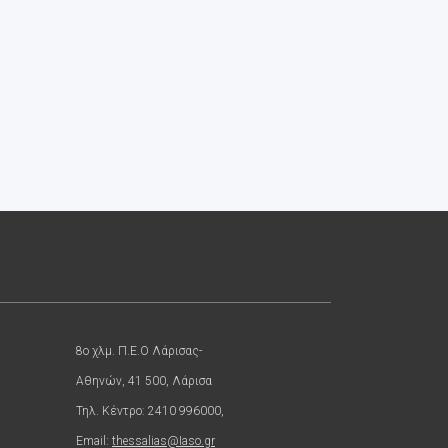
8ο χλμ. Π.Ε.Ο Λάρισας-
Αθηνών, 41 500, Λάρισα
Τηλ. Κέντρο: 2410 996000,
Email:
thessalias@Iaso.gr