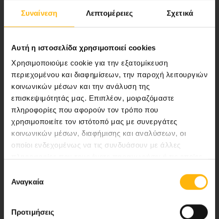
Συναίνεση
Λεπτομέρειες
Σχετικά
Αποστολή μας να παρέχουμε υψηλής
ποιότητας ολοκληρωμένες υπηρεσίες
υγείας.
Αυτή η ιστοσελίδα χρησιμοποιεί cookies
Χρησιμοποιούμε cookie για την εξατομίκευση
περιεχομένου και διαφημίσεων, την παροχή λειτουργιών
κοινωνικών μέσων και την ανάλυση της
Περιοχή Ιατρών
επισκεψιμότητάς μας. Επιπλέον, μοιραζόμαστε
πληροφορίες που αφορούν τον τρόπο που
Εκδηλώσεις
χρησιμοποιείτε τον ιστότοπό μας με συνεργάτες
κοινωνικών μέσων, διαφήμισης και αναλύσεων, οι
Επικοινωνία
οποίοι ενδεχομένως να τις συνδυάσουν με άλλες
πληροφορίες που τους έχετε παραχωρήσει ή τις οποίες
έχουν συλλέξει σε σχέση με την από μέρους σας χρήση
8ο χλμ. Π.Ε.Ο Λάρισας- Αθηνών, 41 500, Λάρισα
Επιλογή
των υπηρεσιών τους.
Αναγκαία
συγκατάθεσης
Τηλ. Κέντρο: 2410 996000,
Email:
thessalias@Iaso.gr
Προτιμήσεις