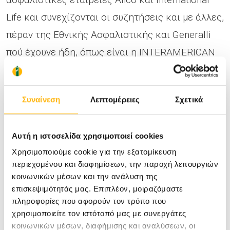
Life και συνεχίζονται οι συζητήσεις και με άλλες,
πέραν της Εθνικής Ασφαλιστικής και Generalli
πού έχουνε ήδη, όπως είναι η INTERAMERICAN
που έδειξε ζωηρό ενδιαφέρον.
Συναίνεση
Λεπτομέρειες
Σχετικά
Ο κος Σταματίου αναφέρθηκε στην Ελληνική
κοινωνία και οικονομία που δοκιμάζονται από
Αυτή η ιστοσελίδα χρησιμοποιεί cookies
μια πρωτόγνωρου βεληνεκούς δημοσιονομική
Χρησιμοποιούμε cookie για την εξατομίκευση
κρίση. Η αβεβαιότητα και η ανασφάλεια έχει
περιεχομένου και διαφημίσεων, την παροχή λειτουργιών
επηρεάσει όλους τους κλάδους οικονομικής
κοινωνικών μέσων και την ανάλυση της
επισκεψιμότητάς μας. Επιπλέον, μοιραζόμαστε
δραστηριότητας ακόμα και αυτόν της Υγείας, ο
πληροφορίες που αφορούν τον τρόπο που
οποίος εντάσσονταν από ειδικούς – αναλυτές
χρησιμοποιείτε τον ιστότοπό μας με συνεργάτες
κοινωνικών μέσων, διαφήμισης και αναλύσεων, οι
στους αμυντικούς κλάδους της οικονομίας.