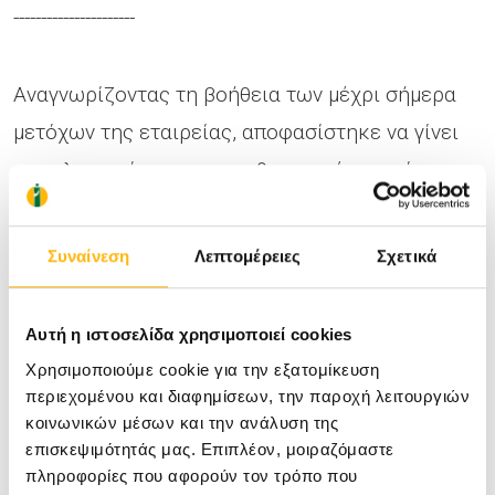
----------------------
Αναγνωρίζοντας τη βοήθεια των μέχρι σήμερα
μετόχων της εταιρείας, αποφασίστηκε να γίνει
κεφαλαιοποίηση των αποθεματικών, γιατί
θεωρούμε ότι αυτά τα αποθεματικά θα πρέπει να
διανεμηθούν με τη μορφή μετοχών στους μέχρι
Συναίνεση
Λεπτομέρειες
Σχετικά
σήμερα μετόχους.
Αυτή η ιστοσελίδα χρησιμοποιεί cookies
Τα Αποθεματικά της Εταιρίας ανέρχονται σε 8, 5
Χρησιμοποιούμε cookie για την εξατομίκευση
εκατομμύρια ευρώ περίπου. Από το ποσό αυτό
περιεχομένου και διαφημίσεων, την παροχή λειτουργιών
κοινωνικών μέσων και την ανάλυση της
κεφαλαιοποιούμε τα 8 περίπου εκατομμύρια
επισκεψιμότητάς μας. Επιπλέον, μοιραζόμαστε
ευρώ, ώστε στη συνέχεια να εκδοθούν 4 νέες
πληροφορίες που αφορούν τον τρόπο που