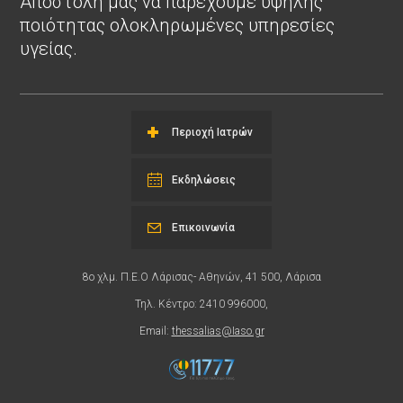
Αποστολή μας να παρέχουμε υψηλής
ποιότητας ολοκληρωμένες υπηρεσίες
υγείας.
Περιοχή Ιατρών
Εκδηλώσεις
Επικοινωνία
8ο χλμ. Π.Ε.Ο Λάρισας- Αθηνών, 41 500, Λάρισα
Τηλ. Κέντρο: 2410 996000,
Email:
thessalias@Iaso.gr