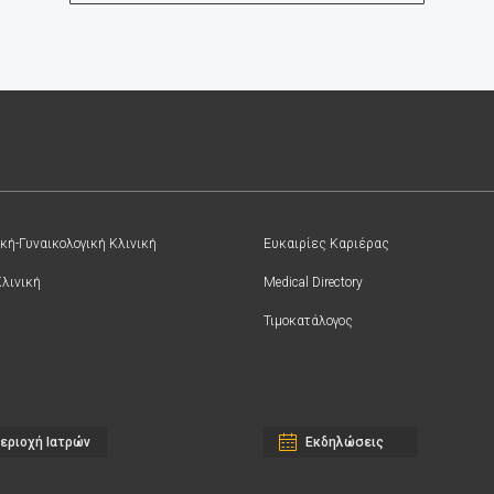
κή-Γυναικολογική Κλινική
Ευκαιρίες Καριέρας
Κλινική
Medical Directory
Τιμοκατάλογος
εριοχή Ιατρών
Εκδηλώσεις