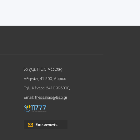
8ο χλμ. Π.Ε.Ο Λάρισας-
Αθηνών, 41 500, Λάρισα
Τηλ. Κέντρο: 2410 996000,
Email:
thessalias@Iaso.gr
Επικοινωνία