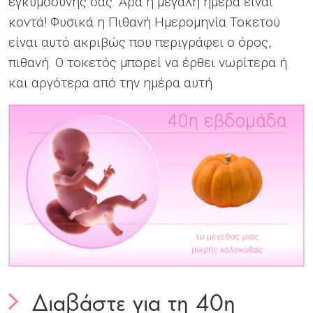
εγκυμοσύνης σας. Άρα η μεγάλη ημέρα είναι
κοντά! Φυσικά η Πιθανή Ημερομηνία Τοκετού
είναι αυτό ακριβώς που περιγράφει ο όρος,
πιθανή. Ο τοκετός μπορεί να έρθει νωρίτερα ή
και αργότερα από την ημέρα αυτή.
To do list
To do list
To do list
To do list
Διαβάστε για τη 40η
To do list
To do list
To do list
To do list
To do list
To do list