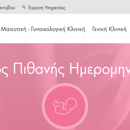
αντεβού
Εύρεση Υπηρεσίας
Μαιευτική - Γυναικολογική Κλινική
Γενική Κλινική
ς Πιθανής Ημερομην