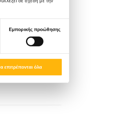
υλλέξει σε σχέση με την
Εμπορικής προώθησης
α επιτρέπονται όλα