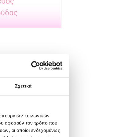
ς:
Σχετικά
λειτουργιών κοινωνικών
ου αφορούν τον τρόπο που
εων, οι οποίοι ενδεχομένως