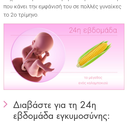
που κάνει την εμφάνισή του σε πολλές γυναίκες
το 2ο τρίμηνο.
Διαβάστε για τη 24η
To do list
εβδομάδα εγκυμοσύνης:
To do list
To do list
To do list
To do list
To do list
To do list
To do list
To do list
To do list