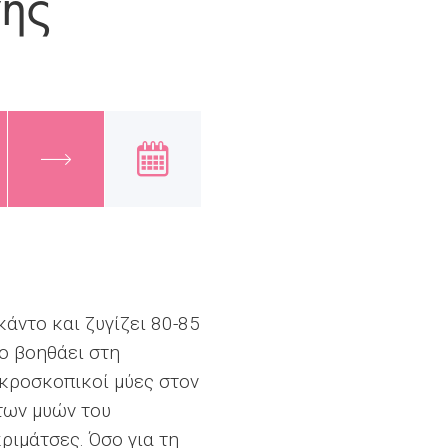
νης
άντο και ζυγίζει 80-85
το βοηθάει στη
ικροσκοπικοί μύες στον
των μυών του
ριμάτσες. Όσο για τη