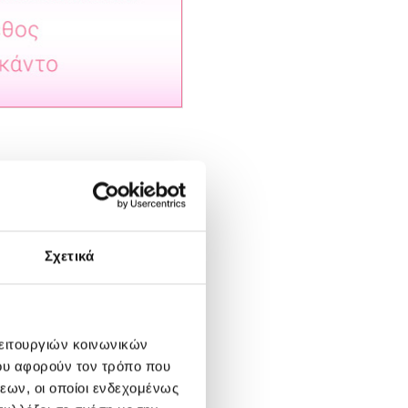
ς:
Σχετικά
λειτουργιών κοινωνικών
ου αφορούν τον τρόπο που
εων, οι οποίοι ενδεχομένως