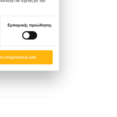
υλλέξει σε σχέση με την
Εμπορικής προώθησης
α επιτρέπονται όλα