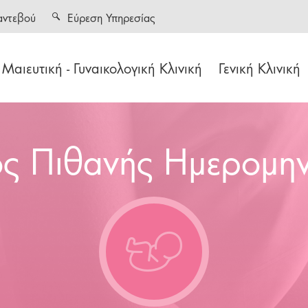
αντεβού
Εύρεση Υπηρεσίας
Μαιευτική - Γυναικολογική Κλινική
Γενική Κλινική
ς Πιθανής Ημερομην