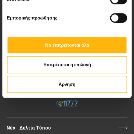
Εμπορικής προώθησης
Περιοχή Ιατρών
Εκδηλώσεις
Να επιτρέπονται όλα
Επικοινωνία
Επιτρέπεται η επιλογή
8ο χλμ. Π.Ε.Ο Λάρισας- Αθηνών, 41 500, Λάρισα
Τηλ. Κέντρο: 2410 996000,
Άρνηση
Email:
thessalias@Iaso.gr
Νέα - Δελτία Τύπου