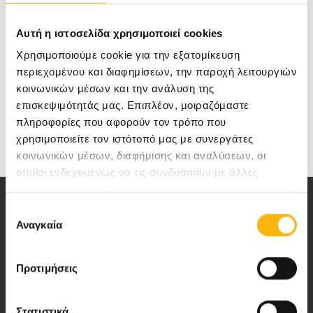
Email:
d.zosimas@gmail.com
Facebook:
Χειρουργικό ιατρείο Δημήτριος
Αυτή η ιστοσελίδα χρησιμοποιεί cookies
Ζωσιμάς / Dimitrios Zosimas - General Surgeon
Χρησιμοποιούμε cookie για την εξατομίκευση
LinkedIn:
Dimitris Zosimas
περιεχομένου και διαφημίσεων, την παροχή λειτουργιών
κοινωνικών μέσων και την ανάλυση της
επισκεψιμότητάς μας. Επιπλέον, μοιραζόμαστε
πληροφορίες που αφορούν τον τρόπο που
Medical Directory
χρησιμοποιείτε τον ιστότοπό μας με συνεργάτες
κοινωνικών μέσων, διαφήμισης και αναλύσεων, οι
οποίοι ενδεχομένως να τις συνδυάσουν με άλλες
πληροφορίες που τους έχετε παραχωρήσει ή τις οποίες
έχουν συλλέξει σε σχέση με την από μέρους σας χρήση
Επιλογή
των υπηρεσιών τους.
Αναγκαία
συγκατάθεσης
Αποστολή μας να παρέχουμε υψηλής
Προτιμήσεις
ποιότητας ολοκληρωμένες υπηρεσίες
υγείας.
Στατιστικά