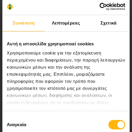
Αποστολή μας να παρέχουμε υψηλής
ποιότητας ολοκληρωμένες υπηρεσίες
Συναίνεση
Λεπτομέρειες
Σχετικά
υγείας.
Αυτή η ιστοσελίδα χρησιμοποιεί cookies
Περιοχή Ιατρών
Χρησιμοποιούμε cookie για την εξατομίκευση
περιεχομένου και διαφημίσεων, την παροχή λειτουργιών
κοινωνικών μέσων και την ανάλυση της
Εκδηλώσεις
επισκεψιμότητάς μας. Επιπλέον, μοιραζόμαστε
πληροφορίες που αφορούν τον τρόπο που
Επικοινωνία
χρησιμοποιείτε τον ιστότοπό μας με συνεργάτες
κοινωνικών μέσων, διαφήμισης και αναλύσεων, οι
8ο χλμ. Π.Ε.Ο Λάρισας- Αθηνών, 41 500, Λάρισα
οποίοι ενδεχομένως να τις συνδυάσουν με άλλες
Τηλ. Κέντρο: 2410 996000,
πληροφορίες που τους έχετε παραχωρήσει ή τις οποίες
έχουν συλλέξει σε σχέση με την από μέρους σας χρήση
Email:
thessalias@Iaso.gr
Επιλογή
των υπηρεσιών τους.
Αναγκαία
συγκατάθεσης