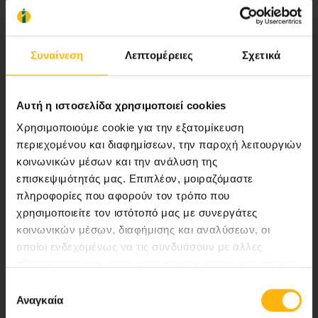
Αποστολή μας να παρέχουμε υψηλής
ποιότητας ολοκληρωμένες υπηρεσίες
Συναίνεση
Λεπτομέρειες
Σχετικά
υγείας.
Αυτή η ιστοσελίδα χρησιμοποιεί cookies
Περιοχή Ιατρών
Χρησιμοποιούμε cookie για την εξατομίκευση
περιεχομένου και διαφημίσεων, την παροχή λειτουργιών
κοινωνικών μέσων και την ανάλυση της
Εκδηλώσεις
επισκεψιμότητάς μας. Επιπλέον, μοιραζόμαστε
πληροφορίες που αφορούν τον τρόπο που
Επικοινωνία
χρησιμοποιείτε τον ιστότοπό μας με συνεργάτες
κοινωνικών μέσων, διαφήμισης και αναλύσεων, οι
8ο χλμ. Π.Ε.Ο Λάρισας- Αθηνών, 41 500, Λάρισα
οποίοι ενδεχομένως να τις συνδυάσουν με άλλες
Τηλ. Κέντρο: 2410 996000,
πληροφορίες που τους έχετε παραχωρήσει ή τις οποίες
έχουν συλλέξει σε σχέση με την από μέρους σας χρήση
Email:
thessalias@Iaso.gr
Επιλογή
των υπηρεσιών τους.
Αναγκαία
συγκατάθεσης