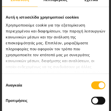
ποιότητας ολοκληρωμένες υπηρεσίες
υγείας.
Αυτή η ιστοσελίδα χρησιμοποιεί cookies
Χρησιμοποιούμε cookie για την εξατομίκευση
περιεχομένου και διαφημίσεων, την παροχή λειτουργιών
Περιοχή Ιατρών
κοινωνικών μέσων και την ανάλυση της
επισκεψιμότητάς μας. Επιπλέον, μοιραζόμαστε
Εκδηλώσεις
πληροφορίες που αφορούν τον τρόπο που
χρησιμοποιείτε τον ιστότοπό μας με συνεργάτες
Επικοινωνία
κοινωνικών μέσων, διαφήμισης και αναλύσεων, οι
οποίοι ενδεχομένως να τις συνδυάσουν με άλλες
8ο χλμ. Π.Ε.Ο Λάρισας- Αθηνών, 41 500, Λάρισα
πληροφορίες που τους έχετε παραχωρήσει ή τις οποίες
έχουν συλλέξει σε σχέση με την από μέρους σας χρήση
Τηλ. Κέντρο: 2410 996000,
Επιλογή
των υπηρεσιών τους.
Αναγκαία
συγκατάθεσης
Email:
thessalias@Iaso.gr
Προτιμήσεις