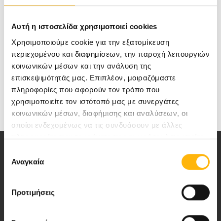
Blog posts
Αυτή η ιστοσελίδα χρησιμοποιεί cookies
20/04/2023
Χρησιμοποιούμε cookie για την εξατομίκευση
Νέα εποχή στην αντιμετώπιση της
περιεχομένου και διαφημίσεων, την παροχή λειτουργιών
Ημικρανίας
κοινωνικών μέσων και την ανάλυση της
επισκεψιμότητάς μας. Επιπλέον, μοιραζόμαστε
πληροφορίες που αφορούν τον τρόπο που
Medical Directory
χρησιμοποιείτε τον ιστότοπό μας με συνεργάτες
κοινωνικών μέσων, διαφήμισης και αναλύσεων, οι
οποίοι ενδεχομένως να τις συνδυάσουν με άλλες
πληροφορίες που τους έχετε παραχωρήσει ή τις οποίες
έχουν συλλέξει σε σχέση με την από μέρους σας χρήση
Επιλογή
των υπηρεσιών τους.
Αναγκαία
συγκατάθεσης
Προτιμήσεις
Αποστολή μας να παρέχουμε υψηλής
ποιότητας ολοκληρωμένες υπηρεσίες