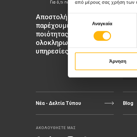
από μέρους σας χρήση των 
Αποστολή μας να
Επιλογή
Μαιευτι
Αναγκαία
συγκατάθεσης
παρέχουμε υψηλής
Γενική 
ποιότητας
ολοκληρωμένες
ΙΑΣΩ
υπηρεσίες υγείας.
Άρνηση
Π
Νέα - Δελτία Τύπου
Blog
ΑΚΟΛΟΥΘΗΣΤΕ ΜΑΣ