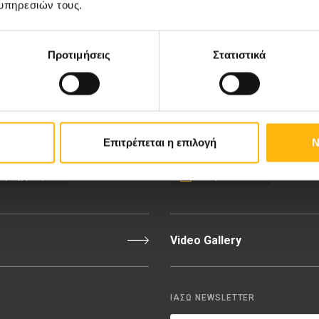
υπηρεσιών τους.
κή-Γυναικολογική Κλινική
Ευκαιρίες Καριέρας
Προτιμήσεις
Στατιστικά
Κλινική
Medical Directory
Τιμοκατάλογος
Επιτρέπεται η επιλογή
Ν
εριοχή Ιατρών
Εκδηλώσεις
Video Gallery
ΙΑΣΩ NEWSLETTER