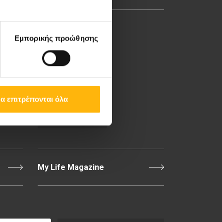
8ο χλμ. Π.Ε.Ο Λάρισας-
Εμπορικής προώθησης
Αθηνών, 41 500, Λάρισα
Τηλ. Κέντρο: 2410 996000,
Email:
thessalias@Iaso.gr
α επιτρέπονται όλα
Επικοινωνία
My Life Magazine