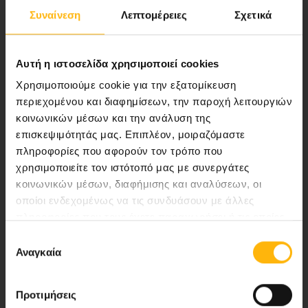
Συναίνεση
Λεπτομέρειες
Σχετικά
Αποστολή μας να παρέχουμε υψηλής
ποιότητας ολοκληρωμένες υπηρεσίες
υγείας.
Αυτή η ιστοσελίδα χρησιμοποιεί cookies
Χρησιμοποιούμε cookie για την εξατομίκευση
περιεχομένου και διαφημίσεων, την παροχή λειτουργιών
κοινωνικών μέσων και την ανάλυση της
Περιοχή Ιατρών
επισκεψιμότητάς μας. Επιπλέον, μοιραζόμαστε
πληροφορίες που αφορούν τον τρόπο που
Εκδηλώσεις
χρησιμοποιείτε τον ιστότοπό μας με συνεργάτες
κοινωνικών μέσων, διαφήμισης και αναλύσεων, οι
Επικοινωνία
οποίοι ενδεχομένως να τις συνδυάσουν με άλλες
πληροφορίες που τους έχετε παραχωρήσει ή τις οποίες
8ο χλμ. Π.Ε.Ο Λάρισας- Αθηνών, 41 500, Λάρισα
έχουν συλλέξει σε σχέση με την από μέρους σας χρήση
Επιλογή
των υπηρεσιών τους.
Αναγκαία
Τηλ. Κέντρο: 2410 996000,
συγκατάθεσης
Email:
thessalias@Iaso.gr
Προτιμήσεις