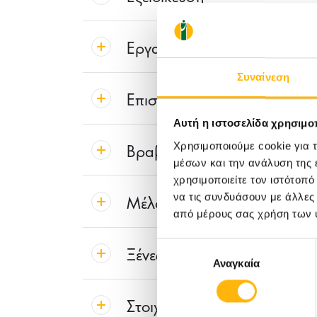
Εργασιακή Εμπειρία
Συναίνεση
Επιστημονικές Δημοσιεύσει
Αυτή η ιστοσελίδα χρησιμοπ
Βραβεία – Διακρίσεις
Χρησιμοποιούμε cookie για 
μέσων και την ανάλυση της
χρησιμοποιείτε τον ιστότοπ
Μέλος Εταιρειών
να τις συνδυάσουν με άλλες
από μέρους σας χρήση των 
Ξένες Γλώσσες
Επιλογή
Αναγκαία
συγκατάθεσης
Στοιχεία Επικοινωνίας