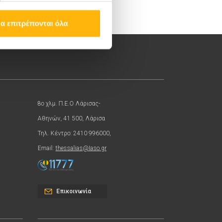
α επιτρέπονται όλα
8ο χλμ. Π.Ε.Ο Λάρισας-
Αθηνών, 41 500, Λάρισα
Τηλ. Κέντρο: 2410 996000,
Email:
thessalias@Iaso.gr
Επικοινωνία