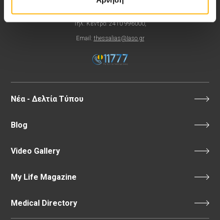
8ο χλμ. Π.Ε.Ο Λάρισας- Αθηνών, 41 500, Λάρισα
Τηλ. Κέντρο: 2410 996000,
Email:
thessalias@Iaso.gr
Νέα - Δελτία Τύπου
Blog
Video Gallery
My Life Magazine
Medical Directory