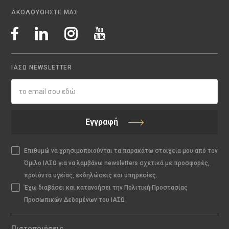
ΑΚΟΛΟΥΘΗΣΤΕ ΜΑΣ
ΙΑΣΩ NEWSLETTER
Εγγραφή
Επιθυμώ να χρησιμοποιούνται τα παρακάτω στοιχεία μου από τον
Όμιλο ΙΑΣΩ για να λαμβάνω newsletters σχετικά με προσφορές,
προϊόντα υγείας, εκδηλώσεις και υπηρεσίες.
Έχω διαβάσει και κατανοήσει την Πολιτική Προστασίας
Προσωπικών Δεδομένων του ΙΑΣΩ
Πιστοποιήσεις