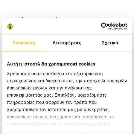
Στοιχεία επικοινωνίας:
Διεύθυνση ιατρείου:
Νικολάου Χαρίτου 11,
43131,Καρδίτσα
Συναίνεση
Λεπτομέρειες
Σχετικά
Τηλέφωνο ιατρείου:
2441042143
Κινητό:
6932310457
Email:
miltosg76@yahoo.gr
Αυτή η ιστοσελίδα χρησιμοποιεί cookies
Ιστοσελίδα:
www.orthopaidikoskarditsa.gr
Χρησιμοποιούμε cookie για την εξατομίκευση
Facebook:
ORTHO Robotics - RRMC - Robotic
περιεχομένου και διαφημίσεων, την παροχή λειτουργιών
κοινωνικών μέσων και την ανάλυση της
Regenerative Musculoskeletal Center
επισκεψιμότητάς μας. Επιπλέον, μοιραζόμαστε
LinkedIn:
MILTIADIS GEORGOUSIS MD,MsC, PhD
πληροφορίες που αφορούν τον τρόπο που
Instagram:
orthorobotics/
χρησιμοποιείτε τον ιστότοπό μας με συνεργάτες
κοινωνικών μέσων, διαφήμισης και αναλύσεων, οι
Medical Directory
οποίοι ενδεχομένως να τις συνδυάσουν με άλλες
πληροφορίες που τους έχετε παραχωρήσει ή τις οποίες