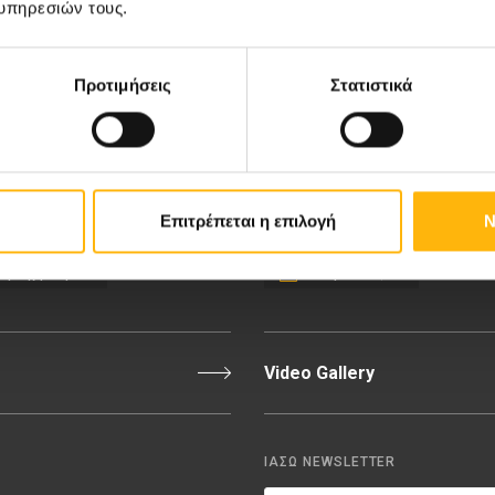
υπηρεσιών τους.
κή-Γυναικολογική Κλινική
Ευκαιρίες Καριέρας
Προτιμήσεις
Στατιστικά
Κλινική
Medical Directory
Τιμοκατάλογος
Επιτρέπεται η επιλογή
Ν
εριοχή Ιατρών
Εκδηλώσεις
Video Gallery
ΙΑΣΩ NEWSLETTER