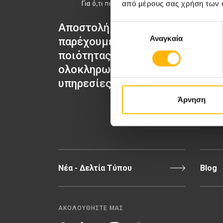
από μέρους σας χρήση των 
Αποστολή μας να
Επιλογή
Μαιευτι
Αναγκαία
συγκατάθεσης
παρέχουμε υψηλής
Γενική 
ποιότητας
ολοκληρωμένες
ΙΑΣΩ
υπηρεσίες υγείας.
Άρνηση
Π
Νέα - Δελτία Τύπου
Blog
ΑΚΟΛΟΥΘΗΣΤΕ ΜΑΣ