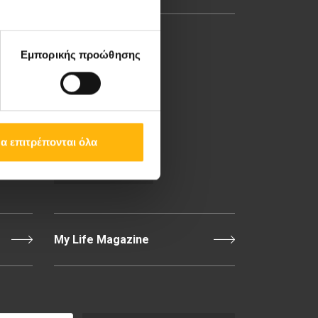
8ο χλμ. Π.Ε.Ο Λάρισας-
Εμπορικής προώθησης
Αθηνών, 41 500, Λάρισα
Τηλ. Κέντρο: 2410 996000,
Email:
thessalias@Iaso.gr
α επιτρέπονται όλα
Επικοινωνία
My Life Magazine