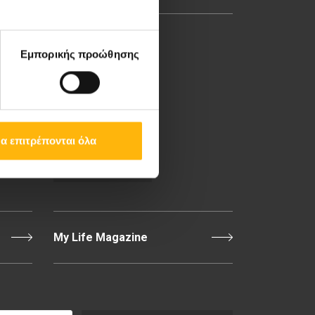
8ο χλμ. Π.Ε.Ο Λάρισας-
Εμπορικής προώθησης
Αθηνών, 41 500, Λάρισα
Τηλ. Κέντρο: 2410 996000,
Email:
thessalias@Iaso.gr
α επιτρέπονται όλα
Επικοινωνία
My Life Magazine