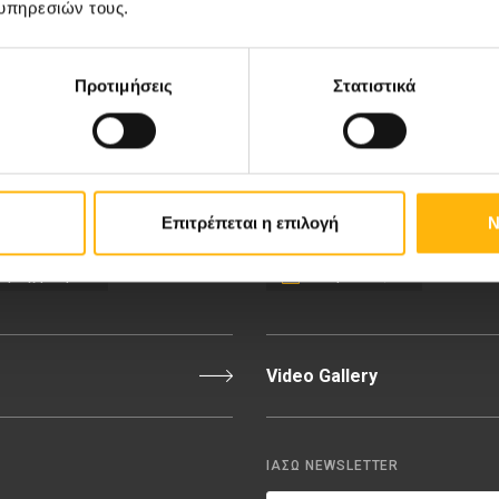
υπηρεσιών τους.
κή-Γυναικολογική Κλινική
Ευκαιρίες Καριέρας
Προτιμήσεις
Στατιστικά
Κλινική
Medical Directory
Τιμοκατάλογος
Επιτρέπεται η επιλογή
Ν
εριοχή Ιατρών
Εκδηλώσεις
Video Gallery
ΙΑΣΩ NEWSLETTER