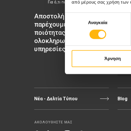
από μέρους σας χρήση των 
Αποστολή μας να
Επιλογή
Μαιευτι
Αναγκαία
συγκατάθεσης
παρέχουμε υψηλής
Γενική 
ποιότητας
ολοκληρωμένες
ΙΑΣΩ
υπηρεσίες υγείας.
Άρνηση
Π
Νέα - Δελτία Τύπου
Blog
ΑΚΟΛΟΥΘΗΣΤΕ ΜΑΣ