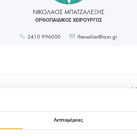
ΝΙΚΟΛΑΟΣ ΜΠΑΤΖΑΛΕΞΗΣ
ΟΡΘΟΠΑΙΔΙΚΟΣ ΧΕΙΡΟΥΡΓΟΣ
2410 996000
thessalias@iaso.gr
M
τημιακό Νοσοκομείο Ιωαννίνων
Λεπτομέρειες