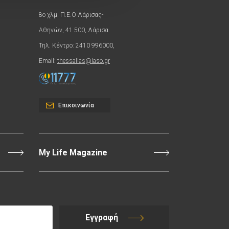
8ο χλμ. Π.Ε.Ο Λάρισας-
Αθηνών, 41 500, Λάρισα
Τηλ. Κέντρο: 2410 996000,
Email:
thessalias@Iaso.gr
Επικοινωνία
My Life Magazine
Εγγραφή