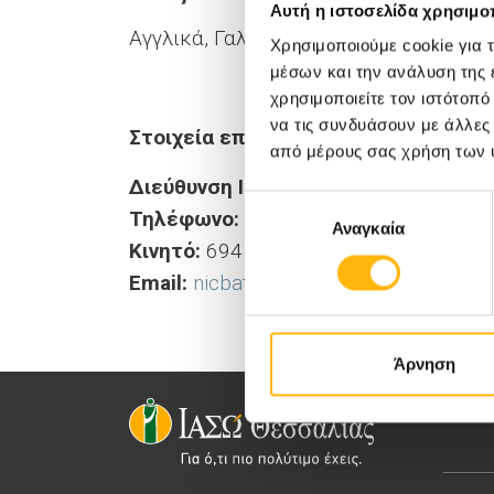
Αυτή η ιστοσελίδα χρησιμοπ
Αγγλικά, Γαλλικά
Χρησιμοποιούμε cookie για 
μέσων και την ανάλυση της
χρησιμοποιείτε τον ιστότοπ
να τις συνδυάσουν με άλλες
Στοιχεία επικοινωνίας:
από μέρους σας χρήση των 
Διεύθυνση Ιατρείου:
Παναγούλη 27, Λ
Επιλογή
Τηλέφωνο:
2410285289
Αναγκαία
συγκατάθεσης
Κινητό:
6945152084
Email:
nicbatz@hotmail.com
Άρνηση