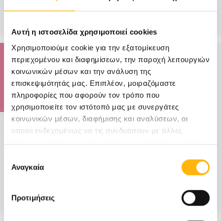
Μάθετε Περισσότερα
Αυτή η ιστοσελίδα χρησιμοποιεί cookies
Χρησιμοποιούμε cookie για την εξατομίκευση
15
περιεχομένου και διαφημίσεων, την παροχή λειτουργιών
κοινωνικών μέσων και την ανάλυση της
Δεκεμβρίου
επισκεψιμότητάς μας. Επιπλέον, μοιραζόμαστε
πληροφορίες που αφορούν τον τρόπο που
χρησιμοποιείτε τον ιστότοπό μας με συνεργάτες
κοινωνικών μέσων, διαφήμισης και αναλύσεων, οι
ΜΑΙΕΥΤΙΚΗ - ΓΥΝΑΙΚΟΛΟΓΙΚΗ
οποίοι ενδεχομένως να τις συνδυάσουν με άλλες
ΕΠΙΣΤΗΜΟΝΙΚΗ ΔΙΑΛΕΞΗ ΙΑΣΩ
πληροφορίες που τους έχετε παραχωρήσει ή τις οποίες
Σας ενημερώνουμε ότι την Παρασκευή 15 Δεκεμβρίου
έχουν συλλέξει σε σχέση με την από μέρους σας χρήση
Επιλογή
2023 και ώρα 12:30 θα πραγματοποιηθεί η Επιστημονική
των υπηρεσιών τους.
Αναγκαία
συγκατάθεσης
Διάλεξη το...
Μάθετε Περισσότερα
Προτιμήσεις