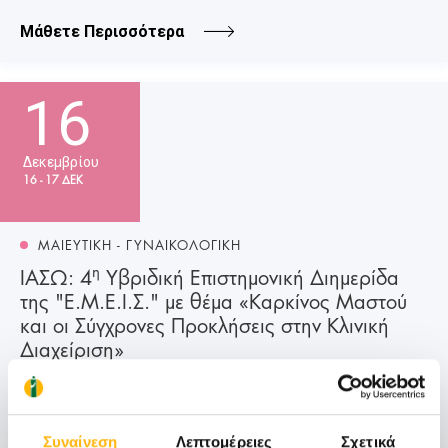
Μάθετε Περισσότερα
16
Δεκεμβρίου
16 - 17 ΔΕΚ
ΜΑΙΕΥΤΙΚΗ - ΓΥΝΑΙΚΟΛΟΓΙΚΗ
η
ΙΑΣΩ: 4
Υβριδική Επιστημονική Διημερίδα
της "Ε.Μ.Ε.Ι.Σ." με θέμα «Καρκίνος Μαστού
και οι Σύγχρονες Προκλήσεις στην Κλινική
Διαχείριση»
Σας ενημερώνουμε ότι η Ε.Μ.Ε.Ι.Σ. (Επιστημονική
Μαστολογική Εταιρεία - Ίαση - Στήριξη) διοργανώνει την
4η Υβριδική Επιστημονική Διημερίδα με θέμα «Καρκίνος
Μαστού και οι Σύγχρονες Προκλήσει...
Συναίνεση
Λεπτομέρειες
Σχετικά