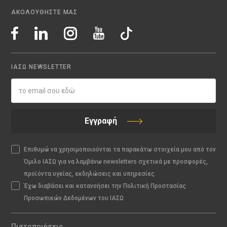
ΑΚΟΛΟΥΘΗΣΤΕ ΜΑΣ
ΙΑΣΩ NEWSLETTER
Εγγραφή
Επιθυμώ να χρησιμοποιούνται τα παρακάτω στοιχεία μου από τον
Όμιλο ΙΑΣΩ για να λαμβάνω newsletters σχετικά με προσφορές,
προϊόντα υγείας, εκδηλώσεις και υπηρεσίες.
Έχω διαβάσει και κατανοήσει την Πολιτική Προστασίας
Προσωπικών Δεδομένων του ΙΑΣΩ
Πιστοποιήσεις