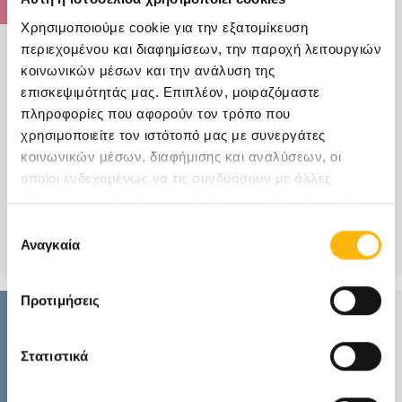
Χρησιμοποιούμε cookie για την εξατομίκευση
ΜΑΙΕΥΤΙΚΗ - ΓΥΝΑΙΚΟΛΟΓΙΚΗ
περιεχομένου και διαφημίσεων, την παροχή λειτουργιών
ΙΑΣΩ: Επιστημονική Διημερίδα «Παθολογία
κοινωνικών μέσων και την ανάλυση της
τραχήλου μήτρας, κόλπου και αιδοίου,
επισκεψιμότητάς μας. Επιπλέον, μοιραζόμαστε
Screening και triage: HPV tests, βιοδείκτες,
πληροφορίες που αφορούν τον τρόπο που
αλγόριθμοι, κολποσκόπηση και scoring
χρησιμοποιείτε τον ιστότοπό μας με συνεργάτες
system»
κοινωνικών μέσων, διαφήμισης και αναλύσεων, οι
οποίοι ενδεχομένως να τις συνδυάσουν με άλλες
Σας ενημερώνουμε ότι το Τµήµα Κολποσκόπησης και
πληροφορίες που τους έχετε παραχωρήσει ή τις οποίες
Παθολογίας Τραχήλου Μήτρας ΙΑΣ...
έχουν συλλέξει σε σχέση με την από μέρους σας χρήση
Επιλογή
των υπηρεσιών τους.
Μάθετε Περισσότερα
Αναγκαία
συγκατάθεσης
Προτιμήσεις
06
Στατιστικά
Φεβρουαρίου