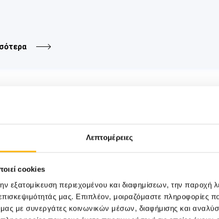
σότερα
Λεπτομέρειες
η
ίδων: 4
Ημερίδα για Γονείς«Οδη
ής για Βρέφη και Νήπια»
οιεί cookies
α για Γονείς με θέμα: «Οδηγός Διατροφής για Βρέφη
την εξατομίκευση περιεχομένου και διαφημίσεων, την παροχή 
 επισκεψιμότητάς μας. Επιπλέον, μοιραζόμαστε πληροφορίες π
ό μας με συνεργάτες κοινωνικών μέσων, διαφήμισης και αναλύσ