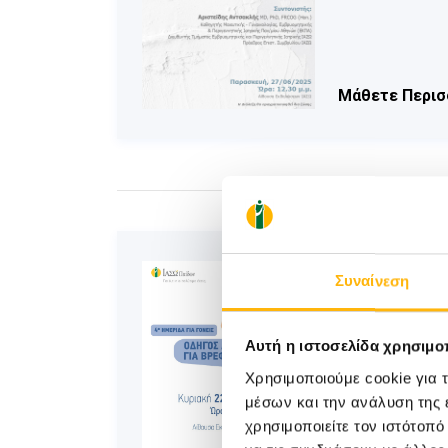
Μάθετε Περισ
ΠΑΙΔΙΑΤΡΙΚΗ
Συναίνεση
ΙΑΣΩ Πα
Διατροφ
Αυτή η ιστοσελίδα χρησιμοπ
Η 4η Ημερίδ
Χρησιμοποιούμε cookie για 
μέσων και την ανάλυση της
πρα...
χρησιμοποιείτε τον ιστότοπ