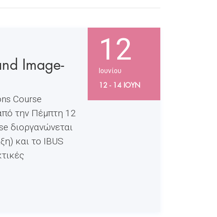
12
and Image-
Ιουνίου
12 - 14 ΙΟΥΝ
ons Course
 από την Πέμπτη 12
rse διοργανώνεται
ξη) και το IBUS
κτικές