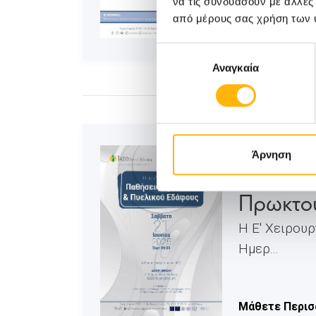
να τις συνδυάσουν με άλλες
από μέρους σας χρήση των 
Μάθετε Περισ
Επιλογή
Αναγκαία
συγκατάθεσης
ΓΕΝΙΚΗ ΚΛΙΝ
Άρνηση
ΙΑΣΩ Γε
Πρωκτού
Η Ε' Χειρουρ
Ημερ...
Μάθετε Περισ