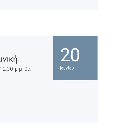
20
νική
2:30 μ.μ. θα
Ιουνίου