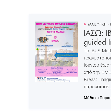
ΜΑΙΕΥΤΙΚΗ -
ΙΑΣΩ: I
guided I
Tο IBUS Mult
πραγματοποιε
Ιουνίου έως 
από την ΕΜΕ
Breast Imag
παρουσιάσεις
Μάθετε Περισ