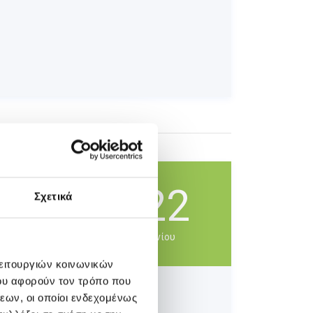
22
Σχετικά
γός
Ιουνίου
 και Νήπια» θα
λειτουργιών κοινωνικών
ου αφορούν τον τρόπο που
εων, οι οποίοι ενδεχομένως