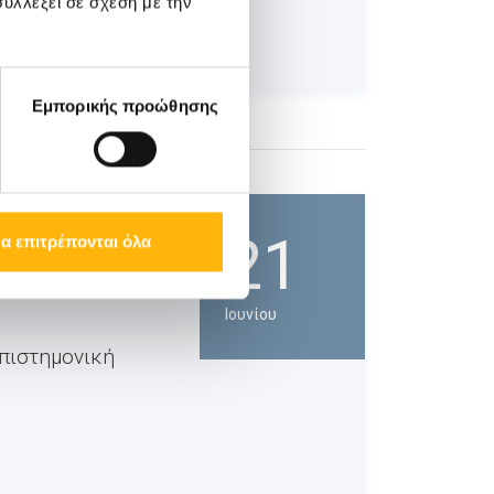
υλλέξει σε σχέση με την
Εμπορικής προώθησης
21
α επιτρέπονται όλα
θήσεις
Ιουνίου
Επιστημονική