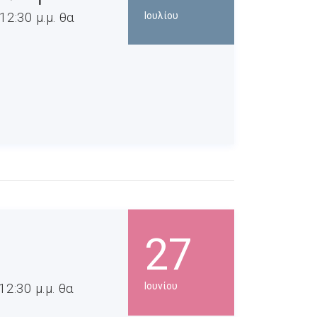
2:30 μ.μ. θα
Ιουλίου
27
2:30 μ.μ. θα
Ιουνίου