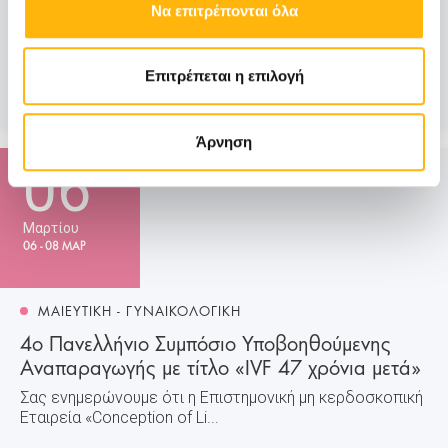
Να επιτρέπονται όλα
2025 στο ΙΑΣΩ. Επιστημονικά Υπεύθυνος του σεμιναρίου
είναι ο κ. Θεόδωρος Δ. Θεοδωρίδης, Καθηγητής
Μαιευτικής και Γυναικολογίας Α.Π.Θ., Πρόεδρος Ελλη...
Επιτρέπεται η επιλογή
Μάθετε Περισσότερα
Άρνηση
06
Μαρτίου
06 - 08 ΜΑΡ
ΜΑΙΕΥΤΙΚΗ - ΓΥΝΑΙΚΟΛΟΓΙΚΗ
4ο Πανελλήνιο Συμπόσιο Υποβοηθούμενης
Αναπαραγωγής με τίτλο «IVF 47 χρόνια μετά»
Σας ενημερώνουμε ότι η Επιστημονική μη κερδοσκοπική
Εταιρεία «Conception of Li...