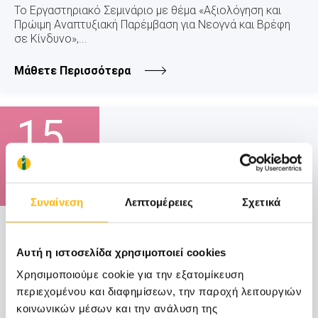
Το Εργαστηριακό Σεμινάριο με θέμα «Αξιολόγηση και
Πρώιμη Αναπτυξιακή Παρέμβαση για Νεογνά και Βρέφη
σε Κίνδυνο»,...
Μάθετε Περισσότερα
15
Μαΐου
15 - 16 ΜΑΪ
Συναίνεση
Λεπτομέρειες
Σχετικά
ΜΑΙΕΥΤΙΚΗ - ΓΥΝΑΙΚΟΛΟΓΙΚΗ
ΙΑΣΩ: 8ο Εκπαιδευτικό Σεμινάριο στη
Αυτή η ιστοσελίδα χρησιμοποιεί cookies
Διαγνωστική και Επεμβατική Υστεροσκόπηση
Χρησιμοποιούμε cookie για την εξατομίκευση
Το 8ο Εκπαιδευτικό Σεμινάριο στη Διαγνωστική και
περιεχομένου και διαφημίσεων, την παροχή λειτουργιών
Επεμβατική Υστεροσκόπηση, θα ...
κοινωνικών μέσων και την ανάλυση της