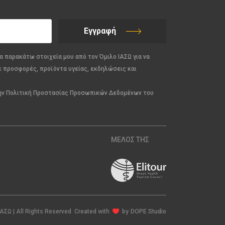
Εγγραφή
α παρακάτω στοιχεία μου από τον Όμιλο ΙΑΣΩ για να
ε προσφορές, προϊόντα υγείας, εκδηλώσεις και
την Πολιτική Προστασίας Προσωπικών Δεδομένων του
ΜΕΛΟΣ ΤΗΣ
ΙΑΣΩ | All Rights Reserved Created with
by
DOPE Studio