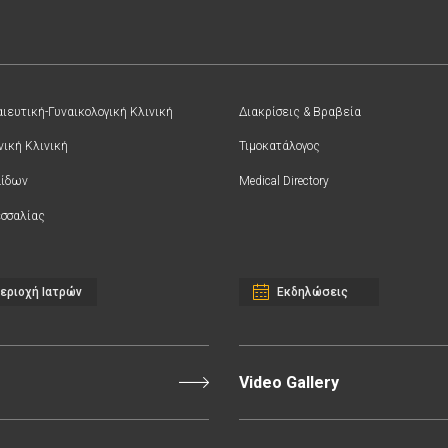
ιευτική-Γυναικολογική Κλινική
Διακρίσεις & Βραβεία
νική Κλινική
Τιμοκατάλογος
αίδων
Medical Directory
σσαλίας
εριοχή Ιατρών
Εκδηλώσεις
Video Gallery