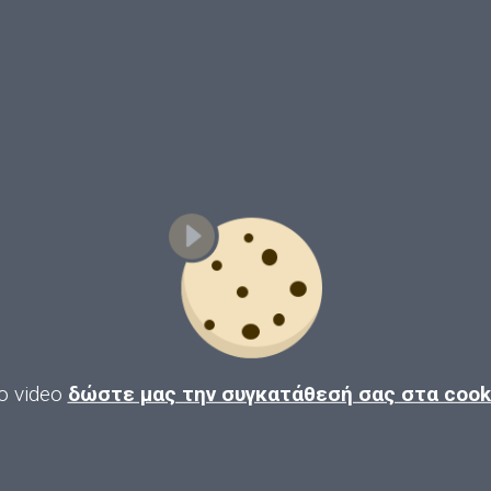
ο video
δώστε μας την συγκατάθεσή σας στα coo