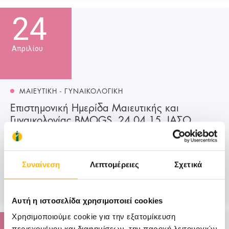
24
Απριλίου
ΜΑΙΕΥΤΙΚΗ - ΓΥΝΑΙΚΟΛΟΓΙΚΗ
Επιστημονική Ημερίδα Μαιευτικής και
Γυναικολογίας BMOGS, 24.04.15, ΙΑΣΩ
Για πρώτη φορά η Birmingham and Midland Obstetrical
and Gynaecological Society (BMOGS) επέλεξε για το
2015 την Ελλάδα και το ΙΑΣΩ.
Συναίνεση
Λεπτομέρειες
Σχετικά
Μάθετε Περισσότερα
Αυτή η ιστοσελίδα χρησιμοποιεί cookies
Χρησιμοποιούμε cookie για την εξατομίκευση
περιεχομένου και διαφημίσεων, την παροχή λειτουργιών