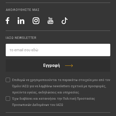
ΑΚΟΛΟΥΘΗΣΤΕ ΜΑΣ
ΙΑΣΩ NEWSLETTER
Εγγραφή
Επιθυμώ να χρησιμοποιούνται τα παρακάτω στοιχεία μου από τον
Όμιλο ΙΑΣΩ για να λαμβάνω newsletters σχετικά με προσφορές,
προϊόντα υγείας, εκδηλώσεις και υπηρεσίες.
Έχω διαβάσει και κατανοήσει την Πολιτική Προστασίας
Προσωπικών Δεδομένων του ΙΑΣΩ