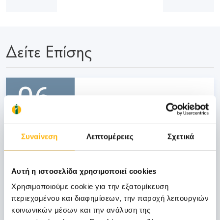
Δείτε Επίσης
06
Νοεμβρίου
06 - 07 ΝΟΕ
Συναίνεση
Λεπτομέρειες
Σχετικά
ΓΕΝΙΚΗ ΚΛΙΝΙΚΗ
ΙΑΣΩ Γενική Κλινική: Επιστημονική
Αυτή η ιστοσελίδα χρησιμοποιεί cookies
Διημερίδα «Γυναικολογικές νεοπλασίες και
Χρησιμοποιούμε cookie για την εξατομίκευση
νεοπλασίες ουροποιητικού και μαστού:
περιεχομένου και διαφημίσεων, την παροχή λειτουργιών
Θεραπευτικά διλήμματα και νεότερα
κοινωνικών μέσων και την ανάλυση της
δεδομένα από το ESMO 2026»