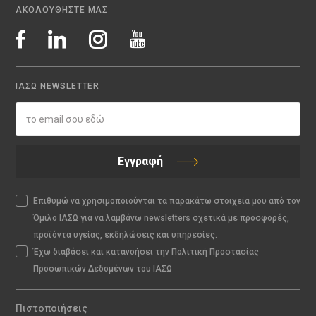
ΑΚΟΛΟΥΘΗΣΤΕ ΜΑΣ
ΙΑΣΩ NEWSLETTER
Εγγραφή
Επιθυμώ να χρησιμοποιούνται τα παρακάτω στοιχεία μου από τον
Όμιλο ΙΑΣΩ για να λαμβάνω newsletters σχετικά με προσφορές,
προϊόντα υγείας, εκδηλώσεις και υπηρεσίες.
Έχω διαβάσει και κατανοήσει την Πολιτική Προστασίας
Προσωπικών Δεδομένων του ΙΑΣΩ
Πιστοποιήσεις