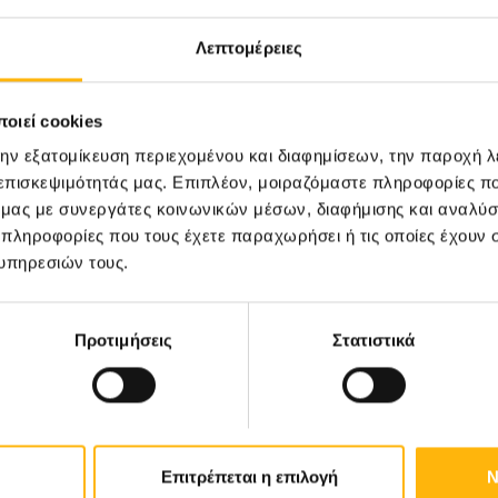
Λεπτομέρειες
οιεί cookies
την εξατομίκευση περιεχομένου και διαφημίσεων, την παροχή 
31
 επισκεψιμότητάς μας. Επιπλέον, μοιραζόμαστε πληροφορίες π
ό μας με συνεργάτες κοινωνικών μέσων, διαφήμισης και αναλύσ
 πληροφορίες που τους έχετε παραχωρήσει ή τις οποίες έχουν σ
Οκτωβρίου
υπηρεσιών τους.
ΓΕΝΙΚΗ ΚΛΙΝΙΚΗ
ΙΑΣΩ: Ημερίδα «Ενδιαφέροντα
Προτιμήσεις
Στατιστικά
θέματα Λοιμώξεων»
Επιτρέπεται η επιλογή
Ν