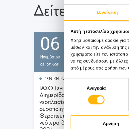
Δείτε Επίσης
Συναίνεση
Αυτή η ιστοσελίδα χρησιμοπ
06
Χρησιμοποιούμε cookie για 
μέσων και την ανάλυση της
χρησιμοποιείτε τον ιστότοπ
Νοεμβρίου
να τις συνδυάσουν με άλλες
06 - 07 ΝΟΕ
από μέρους σας χρήση των 
ΓΕΝΙΚΗ ΚΛΙΝΙΚΗ
Επιλογή
ΙΑΣΩ Γενική Κλινική: Επιστημονική
Αναγκαία
συγκατάθεσης
Διημερίδα «Γυναικολογικές
νεοπλασίες και νεοπλασίες
ουροποιητικού και μαστού:
Θεραπευτικά διλήμματα και
νεότερα δεδομένα από το ESMO
Άρνηση