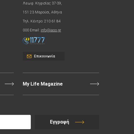
Λεωφ. Κηφισίας 37-39,
151 23 Μαρούσι, Αθήνα
Τηλ. Κέντρο: 210 61 84
000 Email:
info@iaso.gr
Επικοινωνία
My Life Magazine
Εγγραφή