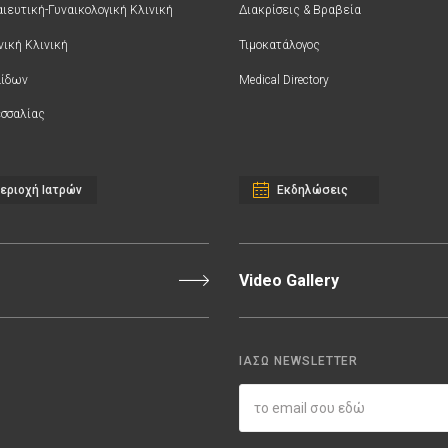
ιευτική-Γυναικολογική Κλινική
Διακρίσεις & Βραβεία
νική Κλινική
Τιμοκατάλογος
αίδων
Medical Directory
σσαλίας
εριοχή Ιατρών
Εκδηλώσεις
Video Gallery
ΙΑΣΩ NEWSLETTER