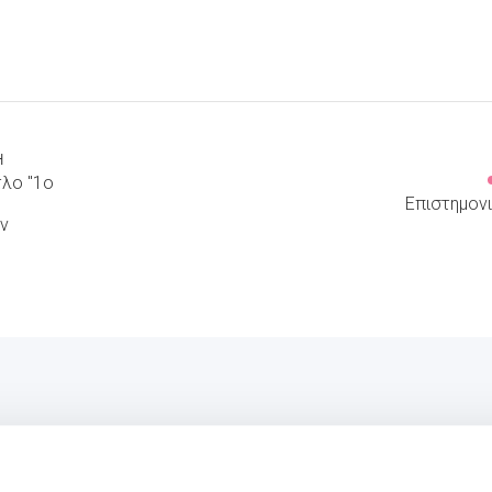
Ή
τλο "1o
Επιστημονι
ν