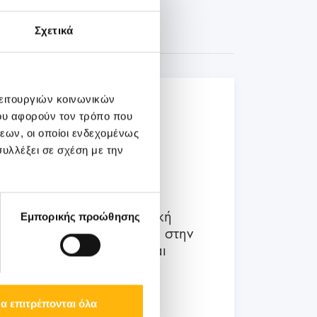
Σχετικά
03
λειτουργιών κοινωνικών
ου αφορούν τον τρόπο που
εων, οι οποίοι ενδεχομένως
Ιουλίου
υλλέξει σε σχέση με την
03 - 04 ΙΟΥΛ
ΜΑΙΕΥΤΙΚΗ - ΓΥΝΑΙΚΟΛΟΓΙΚΗ
ΙΑΣΩ: Διημερίδα «Εμβρυϊκή
Εμπορικής προώθησης
Νευρολογία: Ο ρόλος της στην
προγεννητική διάγνωση και
συμβουλευτική»
α επιτρέπονται όλα