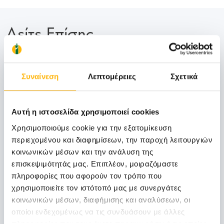
Δείτε Επίσης
06
Συναίνεση
Λεπτομέρειες
Σχετικά
Νοεμβρίου
Αυτή η ιστοσελίδα χρησιμοποιεί cookies
06 - 07 ΝΟΕ
Χρησιμοποιούμε cookie για την εξατομίκευση
περιεχομένου και διαφημίσεων, την παροχή λειτουργιών
ΓΕΝΙΚΗ ΚΛΙΝΙΚΗ
κοινωνικών μέσων και την ανάλυση της
ΙΑΣΩ Γενική Κλινική: Επιστημονική
επισκεψιμότητάς μας. Επιπλέον, μοιραζόμαστε
Διημερίδα «Γυναικολογικές νεοπλασίες και
πληροφορίες που αφορούν τον τρόπο που
νεοπλασίες ουροποιητικού και μαστού:
χρησιμοποιείτε τον ιστότοπό μας με συνεργάτες
Θεραπευτικά διλήμματα και νεότερα
κοινωνικών μέσων, διαφήμισης και αναλύσεων, οι
δεδομένα από το ESMO 2026»
οποίοι ενδεχομένως να τις συνδυάσουν με άλλες
Μάθετε Περισσότερα
πληροφορίες που τους έχετε παραχωρήσει ή τις οποίες